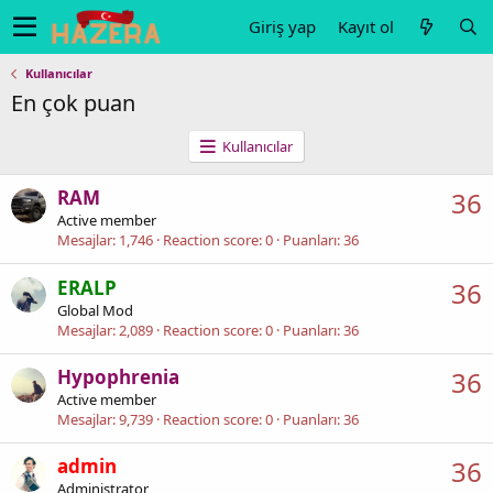
Giriş yap
Kayıt ol
Kullanıcılar
En çok puan
Kullanıcılar
RAM
36
Active member
Mesajlar
1,746
Reaction score
0
Puanları
36
ERALP
36
Global Mod
Mesajlar
2,089
Reaction score
0
Puanları
36
Hypophrenia
36
Active member
Mesajlar
9,739
Reaction score
0
Puanları
36
admin
36
Administrator