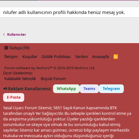
nilufer adlı kullanıcının profili hakkında henüz mesaj yok.
Kullanıcılar
Türkçe (TR)
İletişim
Koşullar
Gizlilik Politikası
Yardım
Anasayfa
R
S
S
Forum software by XenForo™
© 2010-2019 XenForo Ltd.
Dost Sitelerimiz:
Kalabalık Yalnızlık
Büyük Forum
📢 Reklam Kanallarımız:
WhatsApp
Teams
Telegram
E-Posta
Yasal Uyarı: Forum Sitemiz; 5651 Sayılı Kanun kapsamında BTK
tarafından onaylı Yer Sağlayıcı'dır. Bu sebeple içerikleri kontrol etme ya
da araştırma yükümlülüğü yoktur. Üyeler yazdığı içeriklerden
sorumludur ve siteye üye olmak ile bu sorumluluğu kabul etmiş
sayılırlar. Sitemiz kar amacı gütmez, ücretsiz bilgi paylaşım merkezidir.
Hukuka ve mevzuata aykırı olduğunu düşündüğünüz içeriği