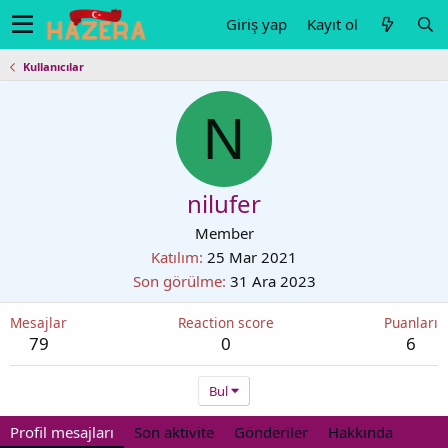
Giriş yap
Kayıt ol
Kullanıcılar
N
nilufer
Member
Katılım
25 Mar 2021
Son görülme
31 Ara 2023
Mesajlar
Reaction score
Puanları
79
0
6
Bul
Profil mesajları
Son aktivite
Gönderiler
Hakkında