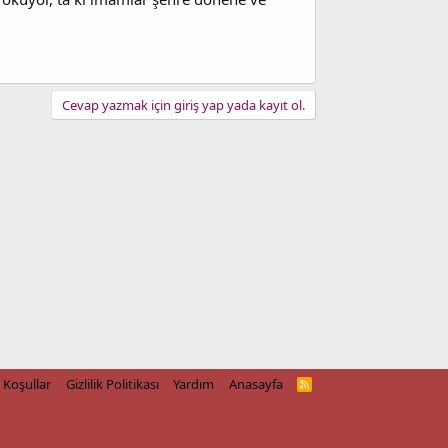
Cevap yazmak için giriş yap yada kayıt ol.
Koşullar
Gizlilik Politikası
Yardım
Anasayfa
R
S
S