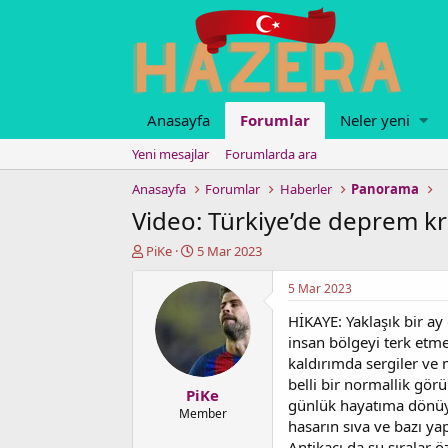
Anasayfa
Forumlar
Neler yeni
Yeni mesajlar
Forumlarda ara
Anasayfa
Forumlar
Haberler
Panorama
Video: Türkiye’de deprem k
K
B
PiKe
5 Mar 2023
o
a
n
ş
5 Mar 2023
u
l
HİKAYE: Yaklaşık bir ay
y
a
u
n
insan bölgeyi terk etm
b
g
kaldırımda sergiler ve
a
ı
belli bir normallik gör
PiKe
ş
ç
günlük hayatıma dönüyo
l
t
Member
hasarın sıva ve bazı ya
a
a
Antikacı da şu sıralar