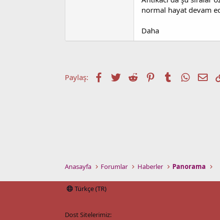
t
r
a
i
normal hayat devam ed
n
h
i
Daha
Facebook
Twitter
Reddit
Pinterest
Tumblr
WhatsA
E-p
Paylaş:
Anasayfa
Forumlar
Haberler
Panorama
Türkçe (TR)
Dost Sitelerimiz: