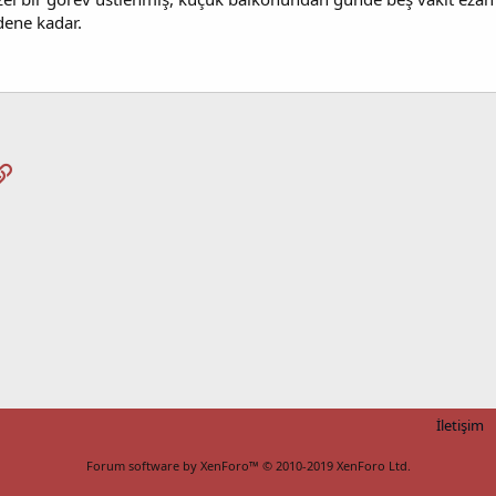
ene kadar.
pp
osta
Link
İletişim
Forum software by XenForo™
© 2010-2019 XenForo Ltd.