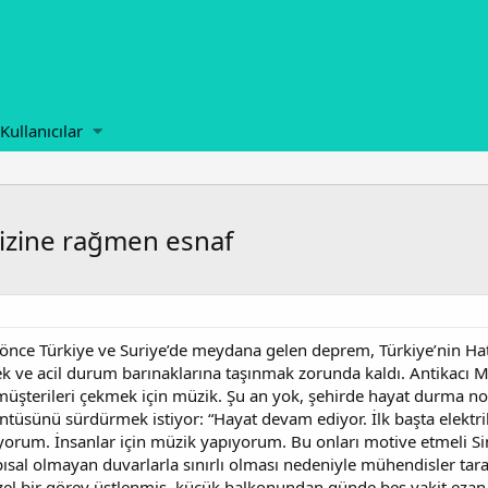
Kullanıcılar
rizine rağmen esnaf
 önce Türkiye ve Suriye’de meydana gelen deprem, Türkiye’nin Hata
ek ve acil durum barınaklarına taşınmak zorunda kaldı. Antikacı 
 müşterileri çekmek için müzik. Şu an yok, şehirde hayat durma no
üntüsünü sürdürmek istiyor: “Hayat devam ediyor. İlk başta elektr
rum. İnsanlar için müzik yapıyorum. Bu onları motive etmeli Si
pısal olmayan duvarlarla sınırlı olması nedeniyle mühendisler tara
 özel bir görev üstlenmiş, küçük balkonundan günde beş vakit eza