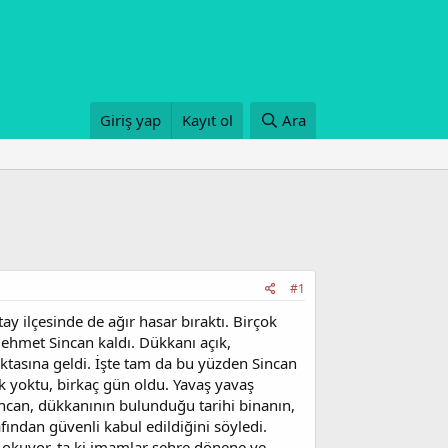
Giriş yap
Kayıt ol
Ara
#1
y ilçesinde de ağır hasar bıraktı. Birçok
Mehmet Sincan kaldı. Dükkanı açık,
ktasına geldi. İşte tam da bu yüzden Sincan
ik yoktu, birkaç gün oldu. Yavaş yavaş
ncan, dükkanının bulunduğu tarihi binanın,
fından güvenli kabul edildiğini söyledi.
n okuyor, ta ki imamlar şehre dönene ve