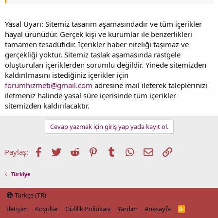
???? Yarın (Cumartesi) öğle saatlerinden itibaren,
Yasal Uyarı: Sitemiz tasarım aşamasındadır ve tüm içerikler
???? Eskişehir çevreleri, Ankara il merkezi ile kuzey ve garp kesimleri,
hayal ürünüdür. Gerçek kişi ve kurumlar ile benzerlikleri
Afyonkarahisar’ın kuzey ve batısında yerel kuvvetli yağış bekleniyor.
tamamen tesadüfidir. İçerikler haber niteliği taşımaz ve
pic.twitter.com/5XyuMB47gR
gerçekliği yoktur. Sitemiz taslak aşamasında rastgele
oluşturulan içeriklerden sorumlu değildir. Yinede sitemizden
&#13;
— AFAD (@AFADBaskanlik)
August 5, 2022
kaldırılmasını istediğiniz içerikler için
forumhizmeti@gmail.com
adresine mail ileterek taleplerinizi
iletmeniz halinde yasal süre içerisinde tüm içerikler
sitemizden kaldırılacaktır.
Cevap yazmak için giriş yap yada kayıt ol.
Facebook
Twitter
Reddit
Pinterest
Tumblr
WhatsApp
E-posta
Link
Paylaş:
Türkiye
Türkçe (TR)
İletişim
Koşullar
Gizlilik Politikası
Yardım
Anasayfa
R
S