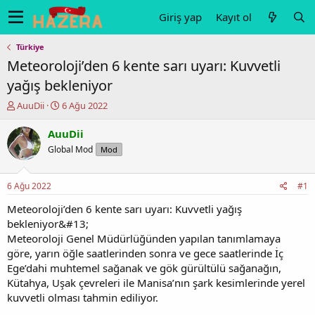
Giriş yap
Kayıt ol
Türkiye
Meteoroloji’den 6 kente sarı uyarı: Kuvvetli
yağış bekleniyor
K
B
AuuDii
6 Ağu 2022
o
a
n
ş
AuuDii
u
l
Global Mod
Mod
y
a
u
n
b
g
6 Ağu 2022
#1
a
ı
ş
ç
Meteoroloji’den 6 kente sarı uyarı: Kuvvetli yağış
l
t
bekleniyor&#13;
a
a
Meteoroloji Genel Müdürlüğünden yapılan tanımlamaya
t
r
göre, yarın öğle saatlerinden sonra ve gece saatlerinde İç
a
i
Ege’dahi muhtemel sağanak ve gök gürültülü sağanağın,
n
h
Kütahya, Uşak çevreleri ile Manisa’nın şark kesimlerinde yerel
i
kuvvetli olması tahmin ediliyor.