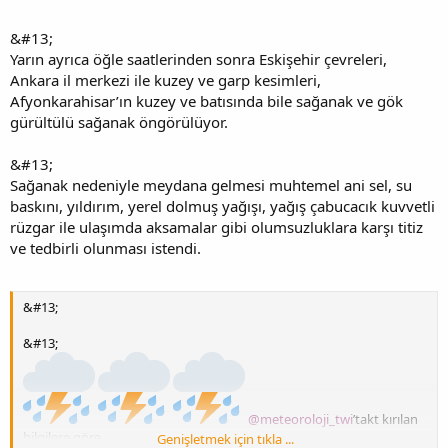
&#13;
Yarın ayrıca öğle saatlerinden sonra Eskişehir çevreleri,
Ankara il merkezi ile kuzey ve garp kesimleri,
Afyonkarahisar’ın kuzey ve batısında bile sağanak ve gök
gürültülü sağanak öngörülüyor.
&#13;
Sağanak nedeniyle meydana gelmesi muhtemel ani sel, su
baskını, yıldırım, yerel dolmuş yağışı, yağış çabucacık kuvvetli
rüzgar ile ulaşımda aksamalar gibi olumsuzluklara karşı titiz
ve tedbirli olunması istendi.
&#13;
&#13;
@meteoroloji_twi
’takt kırılan
bilgilere göre,
Genişletmek için tıkla ...