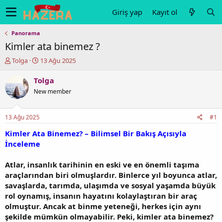
Giriş yap
Kayıt ol
Panorama
Kimler ata binemez ?
K
B
Tolga
13 Ağu 2025
o
a
n
ş
Tolga
u
l
New member
y
a
u
n
b
g
13 Ağu 2025
#1
a
ı
ş
ç
Kimler Ata Binemez? – Bilimsel Bir Bakış Açısıyla
l
t
İnceleme
a
a
t
r
Atlar, insanlık tarihinin en eski ve en önemli taşıma
a
i
araçlarından biri olmuşlardır. Binlerce yıl boyunca atlar,
n
h
savaşlarda, tarımda, ulaşımda ve sosyal yaşamda büyük
i
rol oynamış, insanın hayatını kolaylaştıran bir araç
olmuştur. Ancak at binme yeteneği, herkes için aynı
şekilde mümkün olmayabilir. Peki, kimler ata binemez?