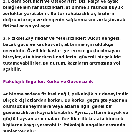
2. Eklem Sorunları ve Osteoartrit: Diz, kalça ve ayak
bileği eklem rahatsızlıkları, at binme sırasında büyük
zorluklar yaratabilir. Bu tür rahatsızlıklar, kişilerin
doğru oturuşu ve dengenin sağlanmasını zorlaştırarak
fiziksel acıya yol açar.
3. Fiziksel Zayıflıklar ve Yetersizlikler: Vücut dengesi,
bacak gücü ve kas kuvveti, at binme için oldukça
önemlidir. Özellikle kasları yeterince güçlü olmayan
bireyler, ata binerken kendilerini güvenli bir şekilde
tutamayabilirler. Bu durum, kazaların artmasına yol
açabilir.
Psikolojik Engeller: Korku ve Güvensizlik
At binme sadece fiziksel değil, psikolojik bir deneyimdir.
Birçok kişi atlardan korkar. Bu korku, geçmişte yaşanan
olumsuz deneyimlere veya atlarla ilgili genel bir
güvensizlikten kaynaklanabilir. Ayrıca, atların büyük ve
güçlü hayvanlar olmaları, özellikle ilk kez ata binecek
kişilerde kaygı yaratabilir. Psikolojik engeller arasında
şunlar yer alır: