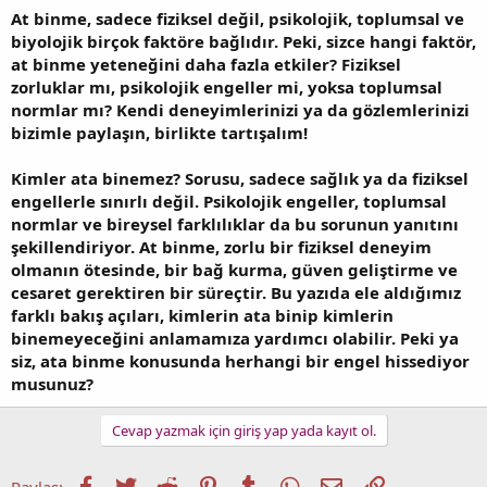
At binme, sadece fiziksel değil, psikolojik, toplumsal ve
biyolojik birçok faktöre bağlıdır. Peki, sizce hangi faktör,
at binme yeteneğini daha fazla etkiler? Fiziksel
zorluklar mı, psikolojik engeller mi, yoksa toplumsal
normlar mı? Kendi deneyimlerinizi ya da gözlemlerinizi
bizimle paylaşın, birlikte tartışalım!
Kimler ata binemez? Sorusu, sadece sağlık ya da fiziksel
engellerle sınırlı değil. Psikolojik engeller, toplumsal
normlar ve bireysel farklılıklar da bu sorunun yanıtını
şekillendiriyor. At binme, zorlu bir fiziksel deneyim
olmanın ötesinde, bir bağ kurma, güven geliştirme ve
cesaret gerektiren bir süreçtir. Bu yazıda ele aldığımız
farklı bakış açıları, kimlerin ata binip kimlerin
binemeyeceğini anlamamıza yardımcı olabilir. Peki ya
siz, ata binme konusunda herhangi bir engel hissediyor
musunuz?
Cevap yazmak için giriş yap yada kayıt ol.
Facebook
Twitter
Reddit
Pinterest
Tumblr
WhatsApp
E-posta
Link
Paylaş: