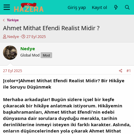
Giriş yap
Kayıt ol
Türkiye
Ahmet Mithat Efendi Realist Midir ?
K
B
Nedye
27 Eyl 2025
o
a
n
ş
Nedye
u
l
Global Mod
Mod
y
a
u
n
b
g
27 Eyl 2025
#1
a
ı
ş
ç
[color=]Ahmet Mithat Efendi Realist Midir? Bir Hikâye
l
t
ile Soruyu Düşünmek
a
a
t
r
Merhaba arkadaşlar! Bugün sizlere içsel bir keşfe
a
i
çıkaracak bir hikâye anlatmak istiyorum. Hikâyemin
n
h
başkahramanları, Ahmet Mithat Efendi'nin edebi
i
dünyasına dair sorulara duyduğu merakla, tarihin
derinliklerine inmeyi isteyen iki farklı karakter. Aslında,
onların düşüncelerinden yola çıkarak Ahmet Mithat