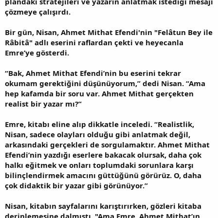
plandaki stratejileri ve yazarın anlatmak istediği mesajı
çözmeye çalışırdı.
Bir gün, Nisan, Ahmet Mithat Efendi'nin "Felâtun Bey ile
Râbitâ" adlı eserini raflardan çekti ve heyecanla
Emre’ye gösterdi.
“Bak, Ahmet Mithat Efendi’nin bu eserini tekrar
okumam gerektiğini düşünüyorum,” dedi Nisan. “Ama
hep kafamda bir soru var. Ahmet Mithat gerçekten
realist bir yazar mı?”
Emre, kitabı eline alıp dikkatle inceledi. “Realistlik,
Nisan, sadece olayları olduğu gibi anlatmak değil,
arkasındaki gerçekleri de sorgulamaktır. Ahmet Mithat
Efendi’nin yazdığı eserlere bakacak olursak, daha çok
halkı eğitmek ve onları toplumdaki sorunlara karşı
bilinçlendirmek amacını güttüğünü görürüz. O, daha
çok didaktik bir yazar gibi görünüyor.”
Nisan, kitabın sayfalarını karıştırırken, gözleri kitaba
derinlemesine dalmıştı. "Ama Emre, Ahmet Mithat’ın