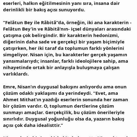
eserleri, halkın eğitilmesinin yanı sıra, insana dair
derinlikli bir bakış açısı sunuyordu.
“Felâtun Bey ile Râbitâ”da, örneğin, iki ana karakterin -
Felâtun Bey’in ve Râbitâ’nın- içsel dünyaları arasındaki
çatışma çok belirgindir. Bir karakterin hedonizmi,
diğerinin daha sade ve gerçekçi bir yaşam biçimiyle
çatışırken, her iki taraf da toplumun farklı yönlerini
simgeliyor. Nisan için, bu karakterler gerçek yaşamın
yansımalarıydı; insanlar, farklı ideolojilere sahip, ama
nihayetinde ortak bir anlayışla buluşmaya çalışan
varlıklardı.
Emre, Nisan’ın duygusal bakışını anlıyordu ama onun
çözüm odaklı yaklaşımı da yerindeydi. “Evet, ama
Ahmet Mithat’ın yazdığı eserlerin sonunda her zaman
bir çözüm vardır. O, toplumun dertlerine çözüm
sunmayı amaçlar. Gerçekçilik, bu çözüm önerileriyle
sınırlıdır. Duygusal yoğunluğu olsa da, yazarın bakış
açısı çok daha idealisttir.”