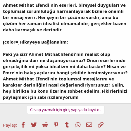
Ahmet Mithat Efendi'nin eserleri, bireysel duyguları ve
toplumsal sorumluluğu harmanlayarak bizlere önemli
bir mesaj verir: Her şeyin bir çözümü vardır, ama bu
çözüm her zaman idealist olmamalıdır; gerçekler bazen
daha karmaşık ve derindir.
[color=]Hikayeye Bağlanalım:
Peki ya siz? Ahmet Mithat Efendi'nin realist olup
olmadığına dair ne düşünüyorsunuz? Onun eserlerinde
gerçekçilik mi yoksa idealizm mi daha baskın? Nisan ve
Emre'nin bakış açılarını hangi şekilde benimsiyorsunuz?
Ahmet Mithat Efendi’nin toplumsal mesajlarını ve
karakter derinliğini nasıl değerlendiriyorsunuz? Gelin,
hep birlikte bu konu üzerine sohbet edelim. Fikirlerinizi
paylaşmak için sabırsızlanıyorum!
Cevap yazmak için giriş yap yada kayıt ol.
Facebook
Twitter
Reddit
Pinterest
Tumblr
WhatsApp
E-posta
Link
Paylaş: