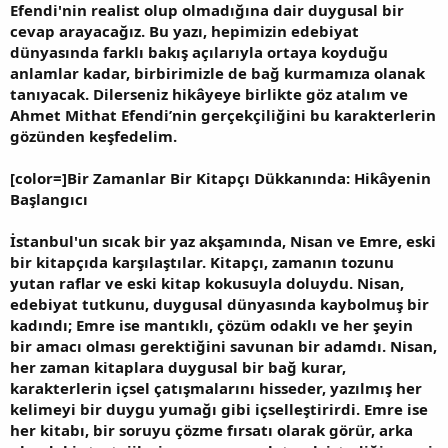
Efendi'nin realist olup olmadığına dair duygusal bir
cevap arayacağız. Bu yazı, hepimizin edebiyat
dünyasında farklı bakış açılarıyla ortaya koyduğu
anlamlar kadar, birbirimizle de bağ kurmamıza olanak
tanıyacak. Dilerseniz hikâyeye birlikte göz atalım ve
Ahmet Mithat Efendi’nin gerçekçiliğini bu karakterlerin
gözünden keşfedelim.
[color=]Bir Zamanlar Bir Kitapçı Dükkanında: Hikâyenin
Başlangıcı
İstanbul'un sıcak bir yaz akşamında, Nisan ve Emre, eski
bir kitapçıda karşılaştılar. Kitapçı, zamanın tozunu
yutan raflar ve eski kitap kokusuyla doluydu. Nisan,
edebiyat tutkunu, duygusal dünyasında kaybolmuş bir
kadındı; Emre ise mantıklı, çözüm odaklı ve her şeyin
bir amacı olması gerektiğini savunan bir adamdı. Nisan,
her zaman kitaplara duygusal bir bağ kurar,
karakterlerin içsel çatışmalarını hisseder, yazılmış her
kelimeyi bir duygu yumağı gibi içselleştirirdi. Emre ise
her kitabı, bir soruyu çözme fırsatı olarak görür, arka