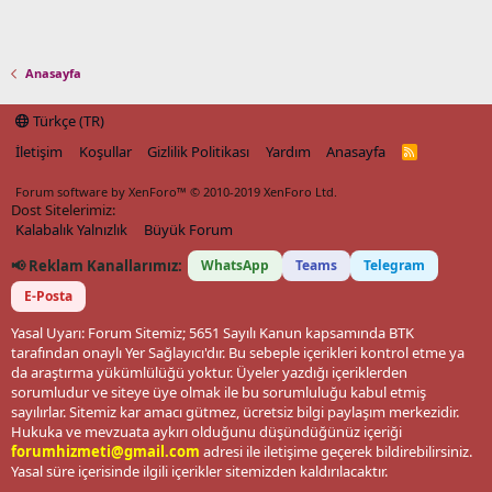
Anasayfa
Türkçe (TR)
İletişim
Koşullar
Gizlilik Politikası
Yardım
Anasayfa
R
S
S
Forum software by XenForo™
© 2010-2019 XenForo Ltd.
Dost Sitelerimiz:
Kalabalık Yalnızlık
Büyük Forum
📢 Reklam Kanallarımız:
WhatsApp
Teams
Telegram
E-Posta
Yasal Uyarı: Forum Sitemiz; 5651 Sayılı Kanun kapsamında BTK
tarafından onaylı Yer Sağlayıcı'dır. Bu sebeple içerikleri kontrol etme ya
da araştırma yükümlülüğü yoktur. Üyeler yazdığı içeriklerden
sorumludur ve siteye üye olmak ile bu sorumluluğu kabul etmiş
sayılırlar. Sitemiz kar amacı gütmez, ücretsiz bilgi paylaşım merkezidir.
Hukuka ve mevzuata aykırı olduğunu düşündüğünüz içeriği
forumhizmeti@gmail.com
adresi ile iletişime geçerek bildirebilirsiniz.
Yasal süre içerisinde ilgili içerikler sitemizden kaldırılacaktır.