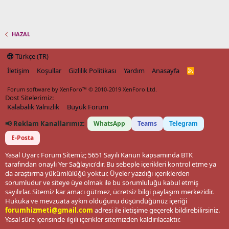
HAZAL
Türkçe (TR)
İletişim
Koşullar
Gizlilik Politikası
Yardım
Anasayfa
R
S
S
Forum software by XenForo™
© 2010-2019 XenForo Ltd.
Dost Sitelerimiz:
Kalabalık Yalnızlık
Büyük Forum
📢 Reklam Kanallarımız:
WhatsApp
Teams
Telegram
E-Posta
Yasal Uyarı: Forum Sitemiz; 5651 Sayılı Kanun kapsamında BTK
tarafından onaylı Yer Sağlayıcı'dır. Bu sebeple içerikleri kontrol etme ya
da araştırma yükümlülüğü yoktur. Üyeler yazdığı içeriklerden
sorumludur ve siteye üye olmak ile bu sorumluluğu kabul etmiş
sayılırlar. Sitemiz kar amacı gütmez, ücretsiz bilgi paylaşım merkezidir.
Hukuka ve mevzuata aykırı olduğunu düşündüğünüz içeriği
forumhizmeti@gmail.com
adresi ile iletişime geçerek bildirebilirsiniz.
Yasal süre içerisinde ilgili içerikler sitemizden kaldırılacaktır.