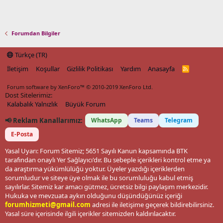
Forumdan Bilgiler
Türkçe (TR)
İletişim
Koşullar
Gizlilik Politikası
Yardım
Anasayfa
R
S
S
Forum software by XenForo™
© 2010-2019 XenForo Ltd.
Dost Sitelerimiz:
Kalabalık Yalnızlık
Büyük Forum
📢 Reklam Kanallarımız:
WhatsApp
Teams
Telegram
E-Posta
Yasal Uyarı: Forum Sitemiz; 5651 Sayılı Kanun kapsamında BTK
tarafından onaylı Yer Sağlayıcı'dır. Bu sebeple içerikleri kontrol etme ya
da araştırma yükümlülüğü yoktur. Üyeler yazdığı içeriklerden
sorumludur ve siteye üye olmak ile bu sorumluluğu kabul etmiş
sayılırlar. Sitemiz kar amacı gütmez, ücretsiz bilgi paylaşım merkezidir.
Hukuka ve mevzuata aykırı olduğunu düşündüğünüz içeriği
forumhizmeti@gmail.com
adresi ile iletişime geçerek bildirebilirsiniz.
Yasal süre içerisinde ilgili içerikler sitemizden kaldırılacaktır.